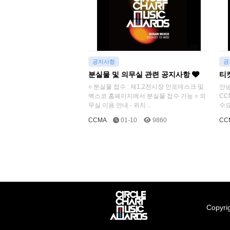
공지사항
공
분실물 및 의무실 관련 공지사항
티
○ 분실물 접수 : 제1,2전시장 인포데스크 및
안녕
벡스코 홈페이지에서 분실물 접수 가능 ○ 의
CC
무실 이용 안내 - 위치 ..
수요
CCMA
01-10
9860
CC
Copyrig