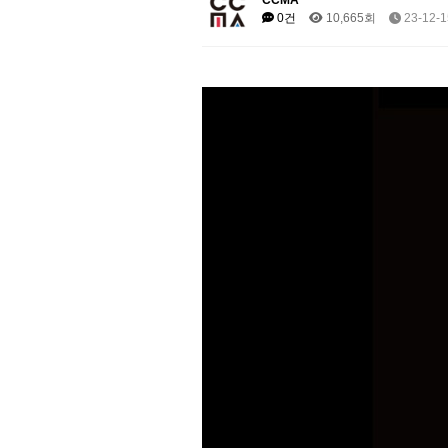
CCMA
0건
10,665회
23-12-1